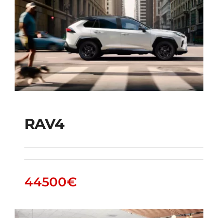
RAV4
RAV4
44500
€