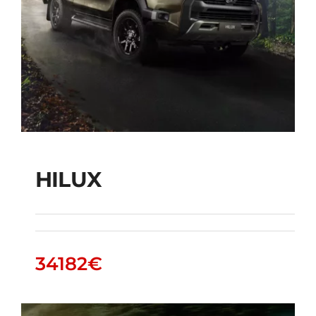
HILUX
34182
€
HILUX