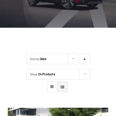
Location
Contact
Sort by
Date
Show
24 Products