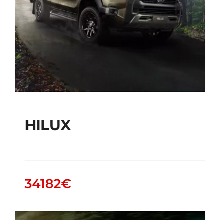
HILUX
34182
€
HILUX