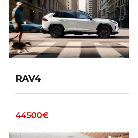
RAV4
RAV4
44500
€