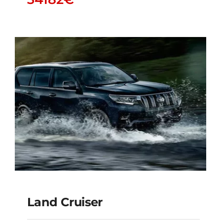
HILUX
34182
€
Land Cruiser