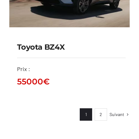
Toyota BZ4X
Prix :
Toyota bZ4X
55000
€
55000
€
Suivant
1
2