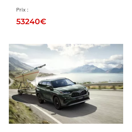
Prix :
Land Cruiser
53240
€
53240
€