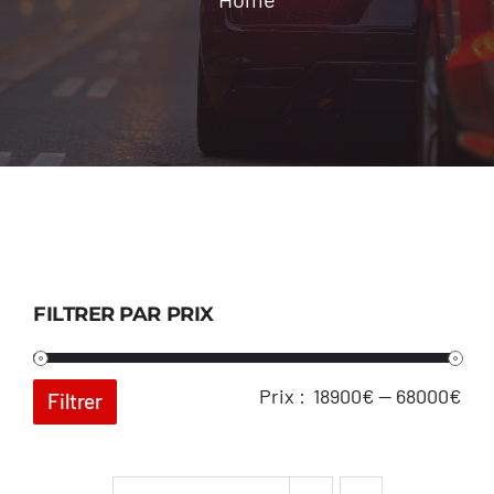
Location
Contact
FILTRER PAR PRIX
Pri
Pri
Prix :
18900€
—
68000€
Filtrer
min
ma