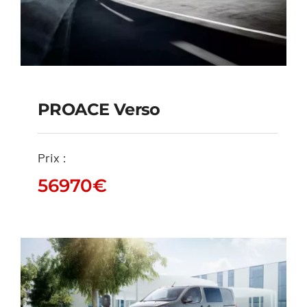
PROACE Verso
Prix :
PROACE Verso
56970
€
56970
€