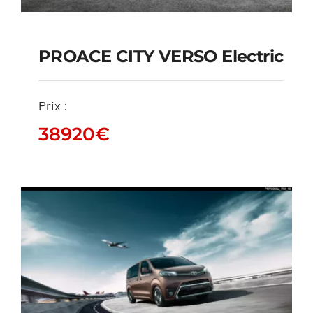
PROACE CITY VERSO Electric
PROACE CITY VERSO
Prix :
Electric
38920
€
38920
€