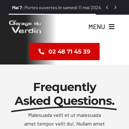
Passer


Mai 7:
Portes ouvertes le samedi 11 mai 2024 / 8 h – 12 h et 1
au
contenu
MENU
Accueil
02 48 71 45 39
Vente
Frequently
Révision
Asked Questions.
Réparation
Malesuada velit et ut malesuada
Dépannage
amet tempor velit dui. Nullam amet