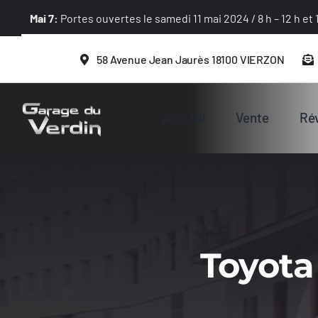
Passer
Mai 7:
Portes ouvertes le samedi 11 mai 2024 / 8 h – 12 h et 1
au
contenu
58 Avenue Jean Jaurès 18100 VIERZON
Accueil
Vente
Rév
Toyota