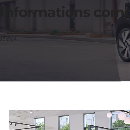
Informations com
23950
€