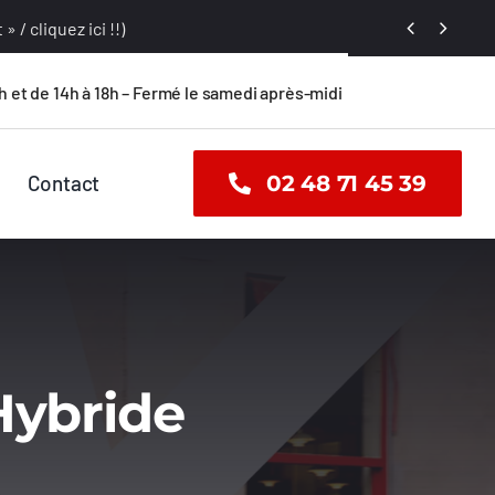


 / cliquez ici !!)
h et de 14h à 18h – Fermé le samedi après-midi
Contact
02 48 71 45 39
Hybride