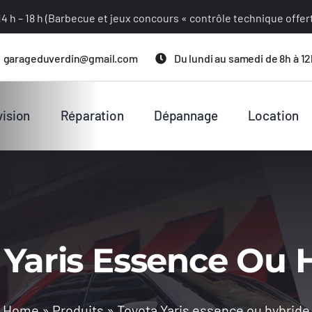
4 h – 18 h (Barbecue et jeux concours « contrôle technique offert »
garageduverdin@gmail.com
Du lundi au samedi de 8h à 12
ision
Réparation
Dépannage
Location
 Yaris Essence Ou 
Home
»
Produits
»
Toyota Yaris essence ou hybride