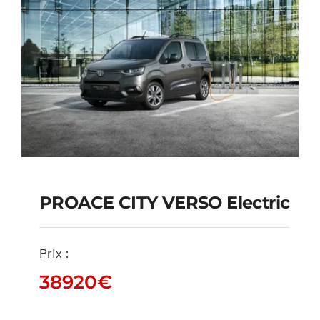
PROACE CITY VERSO Electric
PROACE CITY VERSO
Prix :
Electric
38920
€
38920
€