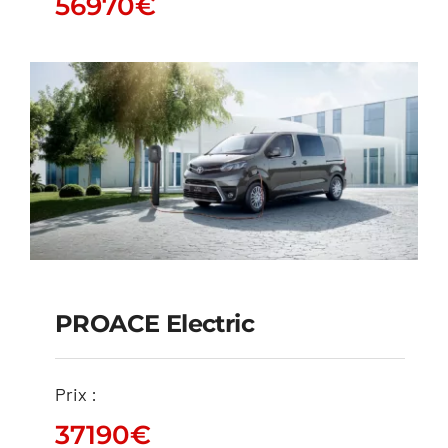
56970
€
56970
€
PROACE Electric
PROACE Electric
Prix :
37190
€
37190
€