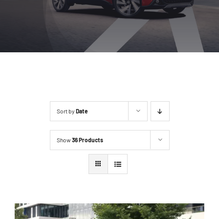
Location
Contact
Sort by
Date
Show
36 Products