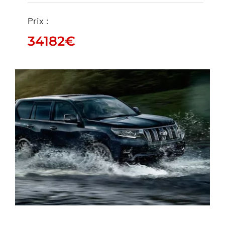
Prix :
34182
€
HILUX
34182
€