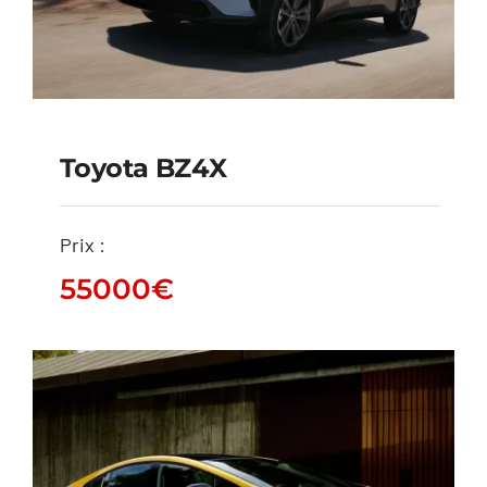
Toyota BZ4X
Prix :
Toyota bZ4X
55000
€
55000
€