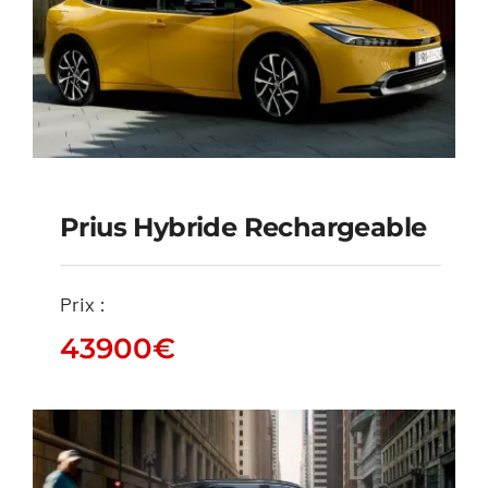
Prius Hybride Rechargeable
Prius Hybride
Prix :
Rechargeable
43900
€
43900
€