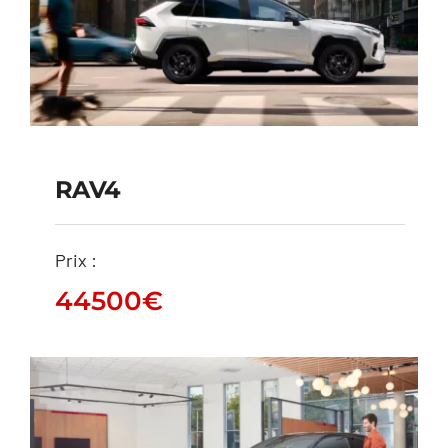
RAV4
RAV4
Prix :
44500
€
44500
€