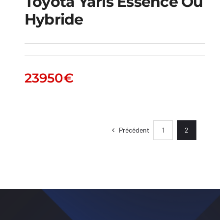
Toyota Yaris Essence Ou
Hybride
Toyota Yaris essence
ou hybride
23950
€
Précédent
1
2