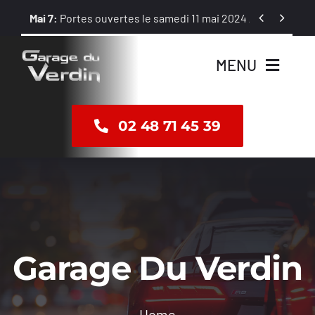
Passer


Mai 7:
Portes ouvertes le samedi 11 mai 2024 / 8 h – 12 h et 1
au
contenu
MENU
Accueil
02 48 71 45 39
Vente
Révision
Réparation
Garage Du Verdin
Dépannage
Home