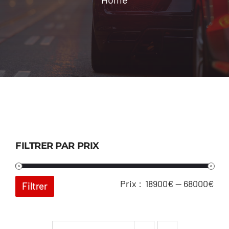
Location
Contact
FILTRER PAR PRIX
Pri
Pri
Prix :
18900€
—
68000€
Filtrer
min
ma